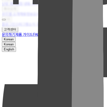
난방 제어
냉장·냉동 제어
휀 제어
특수 제어
회사소개
우리엘 소개
채용정보
오시는길
소식
블로그
인스타그램
소식 구독
고객센터
문의하기
제품 가이드
FAQ
엔지니어 라운지
Korean
Korean
English