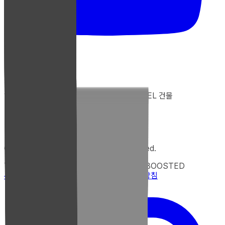
10546 경기도 고양시 덕양구 향기로 52, URIEL 건물
Tel : +82-31-922-9229
Fax : 02-332-9229
@2025 uriel electronics. All rights reserved.
TRUST ENGINEERED
PERFORMANCE BOOSTED
우리엘 소개
문의하기
지원 센터
개인정보 처리방침