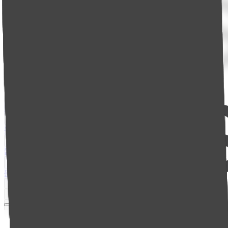
제품소개
난방 제어
냉장·냉동 제어
휀 제어
특수 제어
회사소개
우리엘 소개
채용정보
오시는길
소식
블로그
인스타그램
소식 구독
고객센터
문의하기
제품 가이드
FAQ
엔지니어 라운지
Korean
Korean
English