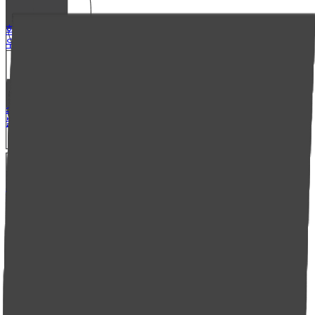
회사소개
우리엘 소개
채용정보
오시는길
소식
블로그
인스타그램
소식 구독
고객센터
문의하기
제품 가이드
FAQ
엔지니어 라운지
Korean
Korean
English