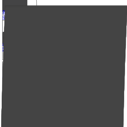
회사소개
우리엘 소개
채용정보
오시는길
소식
블로그
인스타그램
소식 구독
고객센터
문의하기
제품 가이드
FAQ
엔지니어 라운지
Korean
Korean
English