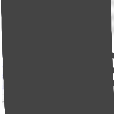
제품소개
난방 제어
냉장·냉동 제어
휀 제어
특수 제어
회사소개
우리엘 소개
채용정보
오시는길
소식
블로그
인스타그램
소식 구독
고객센터
문의하기
제품 가이드
FAQ
엔지니어 라운지
Korean
Korean
English